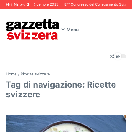
Salta al contenuto
Hot News
Editoriale Dicembre 2025
87° Congresso del Collegamento Svizzero i
Menu
Home
/
Ricette svizzere
Tag di navigazione: Ricette
svizzere