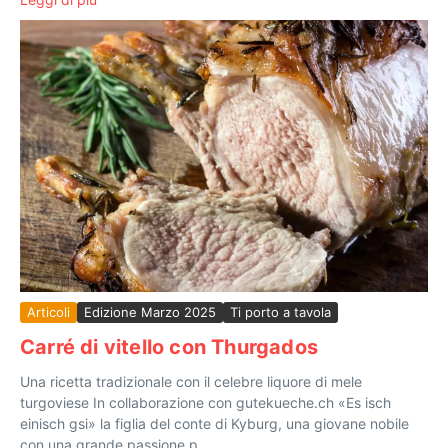
Articoli
Edizione Marzo 2025
Ti porto a tavola
Carré di vitello con Thurgados
Una ricetta tradizionale con il celebre liquore di mele
turgoviese In collaborazione con gutekueche.ch «Es isch
einisch gsi» la figlia del conte di Kyburg, una giovane nobile
con una grande passione p...