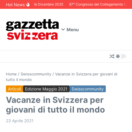
Salta al contenuto
Hot News
Editoriale Dicembre 2025
87° Congresso del Collegamento Svizzer
Menu
Home
/
Swisscommunity
/
Vacanze in Svizzera per giovani di
tutto il mondo
Articoli
Edizione Maggio 2021
Swisscommunity
Vacanze in Svizzera per
giovani di tutto il mondo
23 Aprile 2021