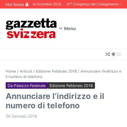
Salta al contenuto
Hot News
Editoriale Dicembre 2025
87° Congresso del Collegamento Svizze
Menu
Home
/
Articoli
/
Edizione Febbraio 2018
/
Annunciare l’indirizzo e
il numero di telefono
Da Palazzo Federale
Edizione Febbraio 2018
Annunciare l’indirizzo e il
numero di telefono
26 Gennaio 2018