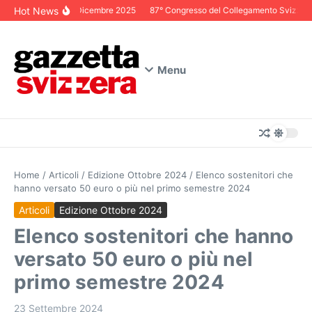
Salta al contenuto
Hot News
Editoriale Dicembre 2025
87° Congresso del Collegamento Svizzero in 
Menu
Home
/
Articoli
/
Edizione Ottobre 2024
/
Elenco sostenitori che
hanno versato 50 euro o più nel primo semestre 2024
Articoli
Edizione Ottobre 2024
Elenco sostenitori che hanno
versato 50 euro o più nel
primo semestre 2024
23 Settembre 2024