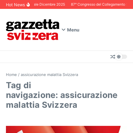
Salta al contenuto
Hot News
Editoriale Dicembre 2025
87° Congresso del Collegamento Svizze
Menu
Home
/
assicurazione malattia Svizzera
Tag di
navigazione: assicurazione
malattia Svizzera