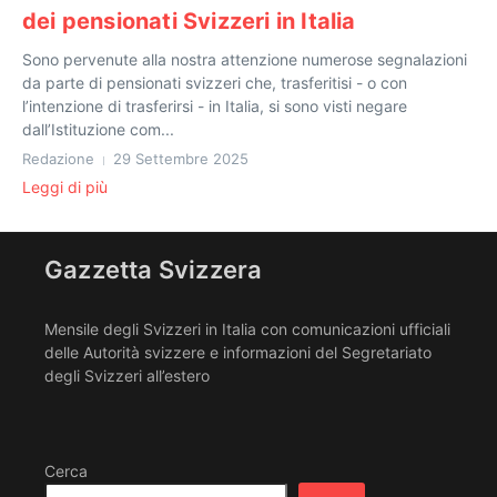
dei pensionati Svizzeri in Italia
Sono pervenute alla nostra attenzione numerose segnalazioni
da parte di pensionati svizzeri che, trasferitisi - o con
l’intenzione di trasferirsi - in Italia, si sono visti negare
dall’Istituzione com...
Redazione
29 Settembre 2025
Leggi di più
Gazzetta Svizzera
Mensile degli Svizzeri in Italia con comunicazioni ufficiali
delle Autorità svizzere e informazioni del Segretariato
degli Svizzeri all’estero
Cerca