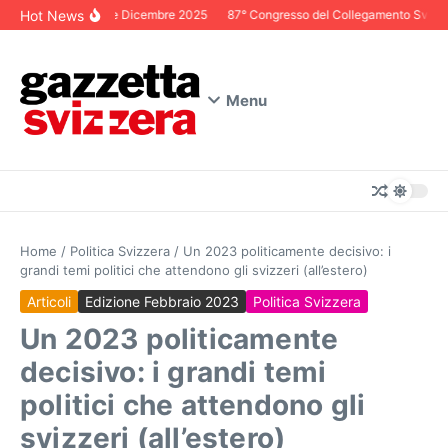
Salta al contenuto
Hot News
Editoriale Dicembre 2025
87° Congresso del Collegamento Svizzero 
Menu
Home
/
Politica Svizzera
/
Un 2023 politicamente decisivo: i
grandi temi politici che attendono gli svizzeri (all’estero)
Articoli
Edizione Febbraio 2023
Politica Svizzera
Un 2023 politicamente
decisivo: i grandi temi
politici che attendono gli
svizzeri (all’estero)