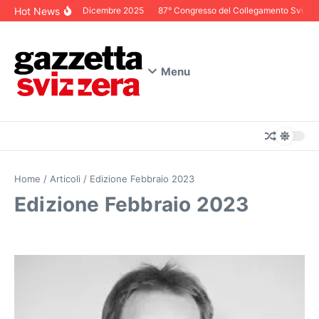
Salta al contenuto
Hot News
Editoriale Dicembre 2025
87° Congresso del Collegamento Svizzero in
Menu
Home
/
Articoli
/
Edizione Febbraio 2023
Edizione Febbraio 2023