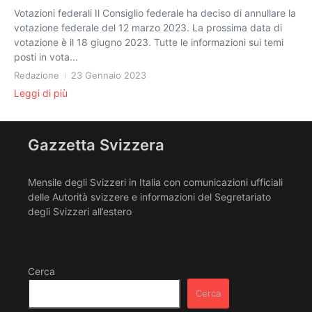
Votazioni federali Il Consiglio federale ha deciso di annullare la
votazione federale del 12 marzo 2023. La prossima data di
votazione è il 18 giugno 2023. Tutte le informazioni sui temi
posti in vota...
Redazione
23 Gennaio 2023
Leggi di più
Gazzetta Svizzera
Mensile degli Svizzeri in Italia con comunicazioni ufficiali
delle Autorità svizzere e informazioni del Segretariato
degli Svizzeri all’estero
Cerca
Cerca