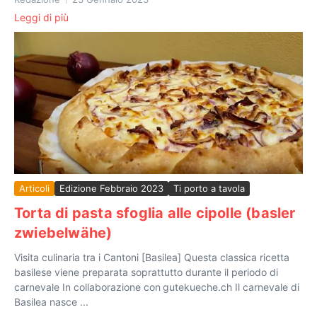
Leggi di più
Articoli
Edizione Febbraio 2023
Ti porto a tavola
Torta di pasta sfoglia alle cipolle (basler
zwiebelwähe)
Visita culinaria tra i Cantoni [Basilea] Questa classica ricetta
basilese viene preparata soprattutto durante il periodo di
carnevale In collaborazione con gutekueche.ch Il carnevale di
Basilea nasce ...