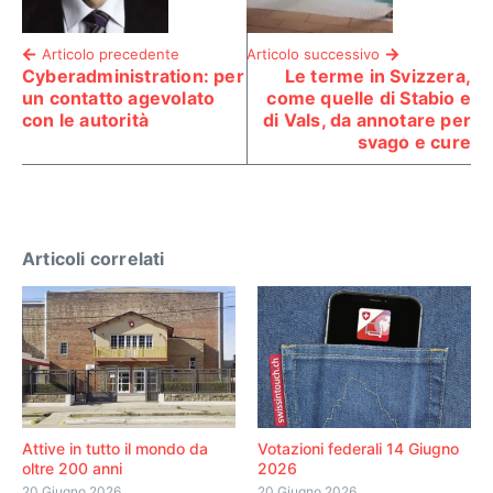
Articolo precedente
Articolo successivo
Cyberadministration: per
Le terme in Svizzera,
un contatto agevolato
come quelle di Stabio e
con le autorità
di Vals, da annotare per
svago e cure
Articoli correlati
Attive in tutto il mondo da
Votazioni federali 14 Giugno
oltre 200 anni
2026
20 Giugno 2026
20 Giugno 2026