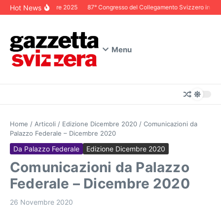
Salta al contenuto
Hot News
Editoriale Dicembre 2025
87° Congresso del Collegamento Svizzero in Itali
Menu
Home
/
Articoli
/
Edizione Dicembre 2020
/
Comunicazioni da
Palazzo Federale – Dicembre 2020
Da Palazzo Federale
Edizione Dicembre 2020
Comunicazioni da Palazzo
Federale – Dicembre 2020
26 Novembre 2020