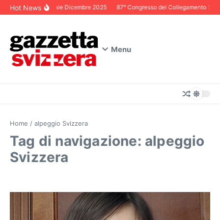
Salta al contenuto
Hot News
Editoriale Dicembre 2025
87° Congresso del Collegamento Svizze
Menu
Home
/
alpeggio Svizzera
Tag di navigazione: alpeggio
Svizzera