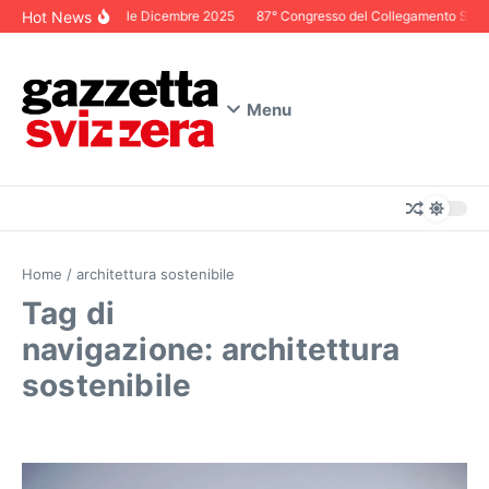
Salta al contenuto
Hot News
Editoriale Dicembre 2025
87° Congresso del Collegamento Svizze
Menu
Home
/
architettura sostenibile
Tag di
navigazione: architettura
sostenibile