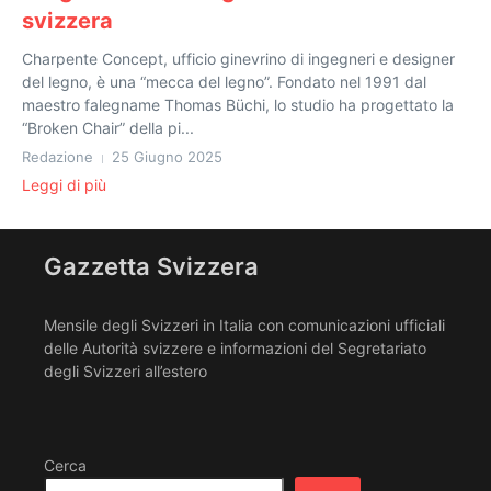
svizzera
Charpente Concept, ufficio ginevrino di ingegneri e designer
del legno, è una “mecca del legno”. Fondato nel 1991 dal
maestro falegname Thomas Büchi, lo studio ha progettato la
“Broken Chair” della pi...
Redazione
25 Giugno 2025
Leggi di più
Gazzetta Svizzera
Mensile degli Svizzeri in Italia con comunicazioni ufficiali
delle Autorità svizzere e informazioni del Segretariato
degli Svizzeri all’estero
Cerca