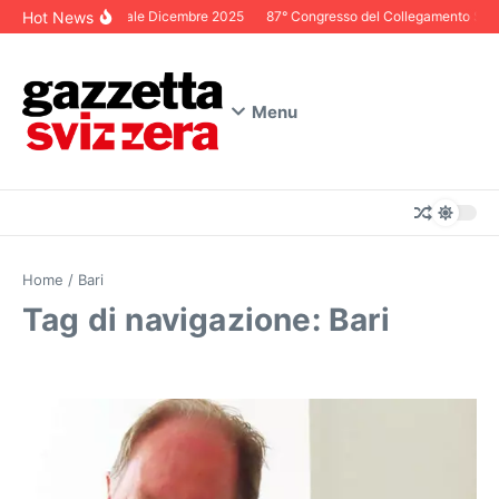
Salta al contenuto
Hot News
Editoriale Dicembre 2025
87° Congresso del Collegamento Svizze
Menu
Home
/
Bari
Tag di navigazione: Bari