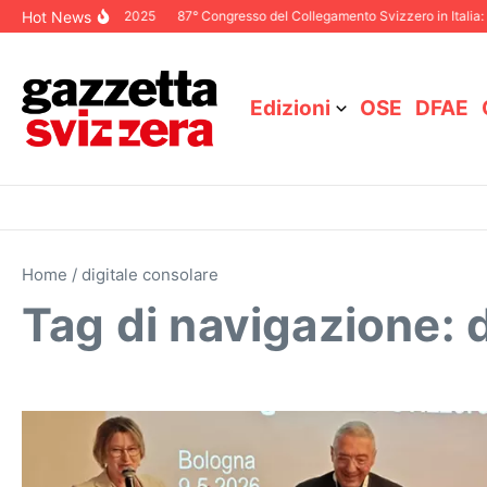
Salta al contenuto
Hot News
ditoriale Dicembre 2025
87° Congresso del Collegamento Svizzero in Italia: 
Edizioni
OSE
DFAE
Home
/
digitale consolare
Tag di navigazione: 