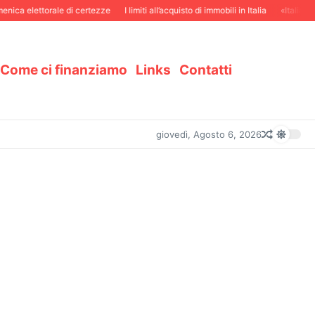
ica elettorale di certezze
I limiti all’acquisto di immobili in Italia
«Italiani i
Come ci finanziamo
Links
Contatti
giovedì, Agosto 6, 2026