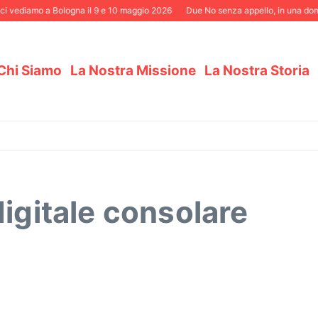
ci vediamo a Bologna il 9 e 10 maggio 2026
Due No senza appello, in una domen
Chi Siamo
La Nostra Missione
La Nostra Storia
digitale consolare