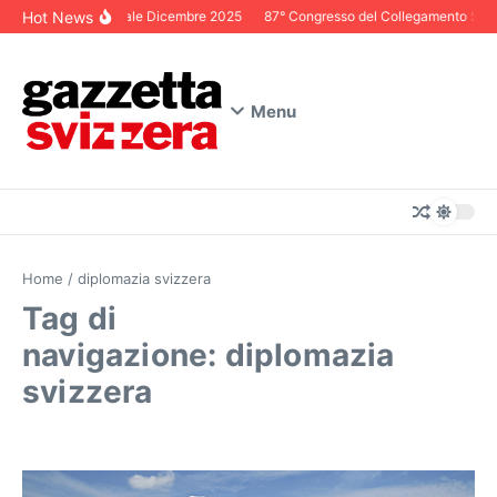
Salta al contenuto
Hot News
Editoriale Dicembre 2025
87° Congresso del Collegamento Svizze
Menu
Home
/
diplomazia svizzera
Tag di
navigazione: diplomazia
svizzera