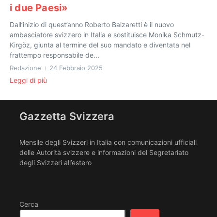
i due Paesi»
Dall’inizio di quest’anno Roberto Balzaretti è il nuovo
ambasciatore svizzero in Italia e sostituisce Monika Schmutz-
Kirgöz, giunta al termine del suo mandato e diventata nel
frattempo responsabile de...
Redazione
24 Febbraio 2025
Leggi di più
Gazzetta Svizzera
Mensile degli Svizzeri in Italia con comunicazioni ufficiali
delle Autorità svizzere e informazioni del Segretariato
degli Svizzeri all’estero
Cerca