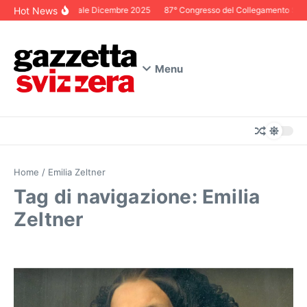
Salta al contenuto
Hot News
Editoriale Dicembre 2025
87° Congresso del Collegamento Svizze
Menu
Home
/
Emilia Zeltner
Tag di navigazione: Emilia
Zeltner