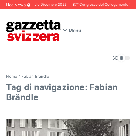
Salta al contenuto
Hot News
Editoriale Dicembre 2025
87° Congresso del Collegamento Svizze
Menu
Home
/
Fabian Brändle
Tag di navigazione: Fabian
Brändle