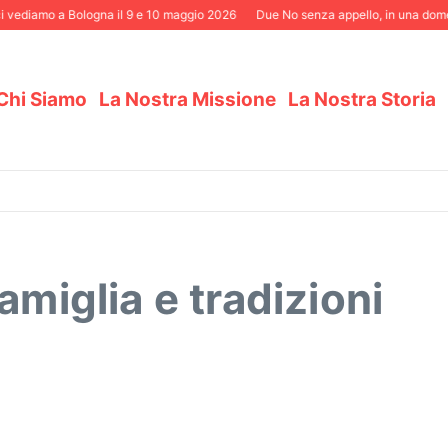
 vediamo a Bologna il 9 e 10 maggio 2026
Due No senza appello, in una domeni
Chi Siamo
La Nostra Missione
La Nostra Storia
amiglia e tradizioni