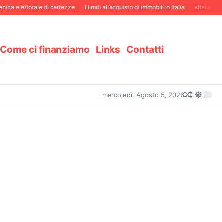
ca elettorale di certezze
I limiti all’acquisto di immobili in Italia
«Italiani in
Come ci finanziamo
Links
Contatti
mercoledì, Agosto 5, 2026