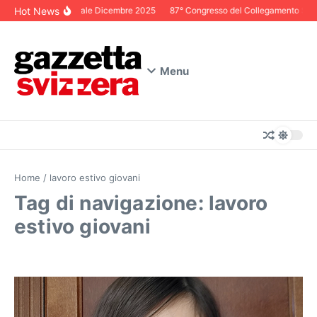
Salta al contenuto
Hot News
Editoriale Dicembre 2025
87° Congresso del Collegamento Svizze
Menu
Home
/
lavoro estivo giovani
Tag di navigazione: lavoro
estivo giovani