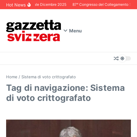
Salta al contenuto
Hot News
Editoriale Dicembre 2025
87° Congresso del Collegamento Svizze
Menu
Home
/
Sistema di voto crittografato
Tag di navigazione: Sistema
di voto crittografato