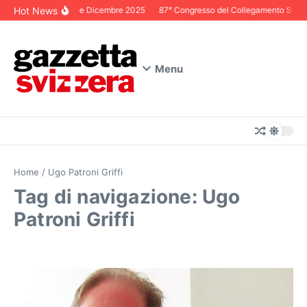
Salta al contenuto
Hot News
Editoriale Dicembre 2025
87° Congresso del Collegamento Svizzer
Menu
Home
/
Ugo Patroni Griffi
Tag di navigazione: Ugo
Patroni Griffi