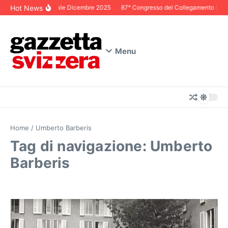
Salta al contenuto
Hot News
Editoriale Dicembre 2025
87° Congresso del Collegamento Svizze
Menu
Home
/
Umberto Barberis
Tag di navigazione: Umberto
Barberis