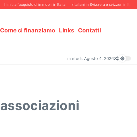
miti all’acquisto di immobili in Italia
«Italiani in Svizzera e svizzeri in Italia – La 
Come ci finanziamo
Links
Contatti
martedì, Agosto 4, 2026
 associazioni