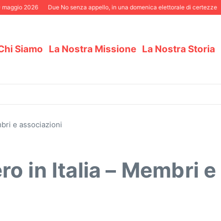
gio 2026
Due No senza appello, in una domenica elettorale di certezze
I li
Chi Siamo
La Nostra Missione
La Nostra Storia
bri e associazioni
o in Italia – Membri e