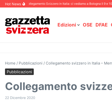
Salta al contenuto
Hot News
ngresso del Collegamento Svizzero in Italia: ci vediamo a Bologna il 9 e 10 mag
Edizioni
OSE
DFAE
Home
/
Pubblicazioni
/
Collegamento svizzero in Italia – Mem
Pubblicazioni
Collegamento svizzer
22 Dicembre 2020