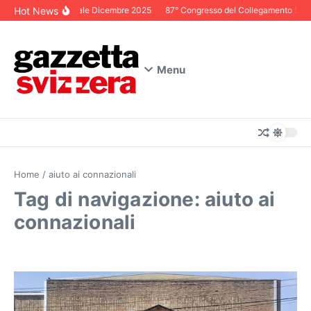
Salta al contenuto
Hot News
Editoriale Dicembre 2025
87° Congresso del Collegamento Svizze
Menu
Home
/
aiuto ai connazionali
Tag di navigazione: aiuto ai
connazionali