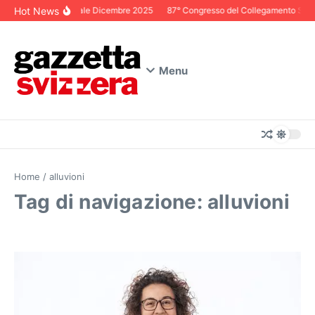
Salta al contenuto
Hot News
Editoriale Dicembre 2025
87° Congresso del Collegamento Svizze
Menu
Home
/
alluvioni
Tag di navigazione: alluvioni