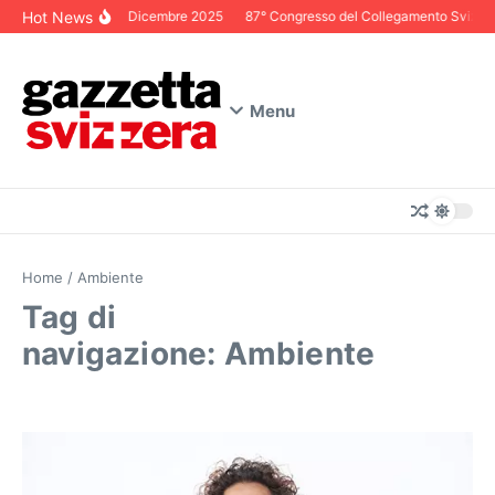
Salta al contenuto
Hot News
Editoriale Dicembre 2025
87° Congresso del Collegamento Svizzero 
Menu
Home
/
Ambiente
Tag di
navigazione: Ambiente