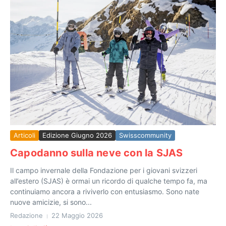
Articoli
Edizione Giugno 2026
Swisscommunity
Capodanno sulla neve con la SJAS
Il campo invernale della Fondazione per i giovani svizzeri
all’estero (SJAS) è ormai un ricordo di qualche tempo fa, ma
continuiamo ancora a riviverlo con entusiasmo. Sono nate
nuove amicizie, si sono...
Redazione
22 Maggio 2026