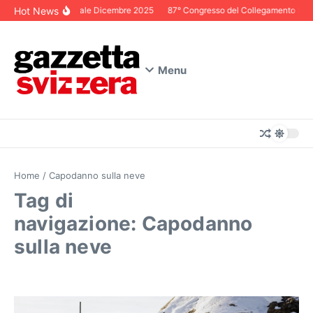
Salta al contenuto
Hot News
Editoriale Dicembre 2025
87° Congresso del Collegamento Svizze
Menu
Home
/
Capodanno sulla neve
Tag di
navigazione: Capodanno
sulla neve