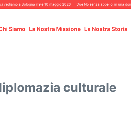
i vediamo a Bologna il 9 e 10 maggio 2026
Due No senza appello, in una domen
Chi Siamo
La Nostra Missione
La Nostra Storia
diplomazia culturale