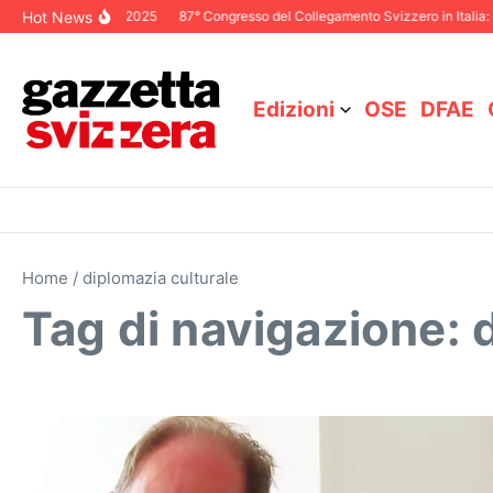
Salta al contenuto
Hot News
ditoriale Dicembre 2025
87° Congresso del Collegamento Svizzero in Italia: c
Edizioni
OSE
DFAE
Home
/
diplomazia culturale
Tag di navigazione: 