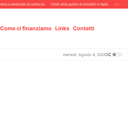
ica elettorale di certezze
I limiti all’acquisto di immobili in Italia
«Italiani i
Come ci finanziamo
Links
Contatti
martedì, Agosto 4, 2026