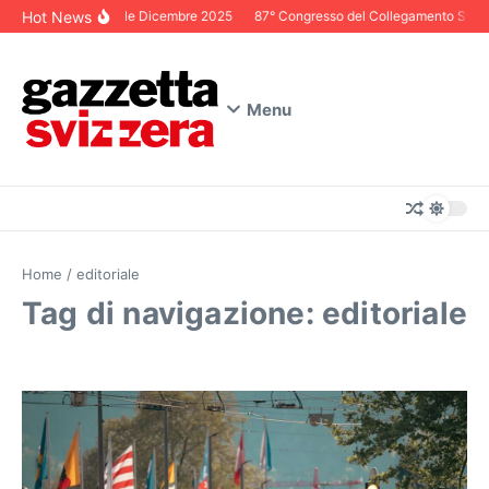
Salta al contenuto
Hot News
Editoriale Dicembre 2025
87° Congresso del Collegamento Svizzer
Menu
Home
/
editoriale
Tag di navigazione: editoriale