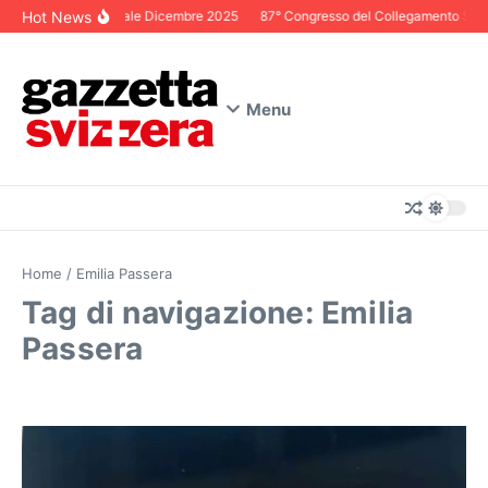
Salta al contenuto
Hot News
Editoriale Dicembre 2025
87° Congresso del Collegamento Svizze
Menu
Home
/
Emilia Passera
Tag di navigazione: Emilia
Passera