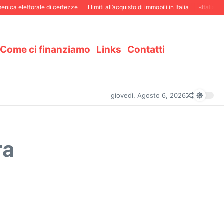
nica elettorale di certezze
I limiti all’acquisto di immobili in Italia
«Italiani i
Come ci finanziamo
Links
Contatti
giovedì, Agosto 6, 2026
ra