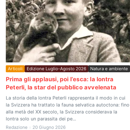
Articoli
Edizione Luglio-Agosto 2026
Natura e ambiente
Prima gli applausi, poi l’esca: la lontra
Peterli, la star del pubblico avvelenata
La storia della lontra Peterli rappresenta il modo in cui
la Svizzera ha trattato la fauna selvatica autoctona: fino
alla metà del XX secolo, la Svizzera considerava la
lontra solo un parassita dei pe...
Redazione
20 Giugno 2026