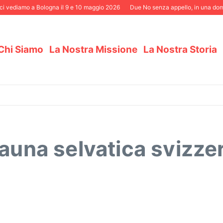
ci vediamo a Bologna il 9 e 10 maggio 2026
Due No senza appello, in una dome
Chi Siamo
La Nostra Missione
La Nostra Storia
fauna selvatica svizze