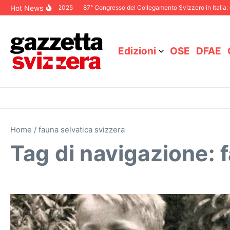
Salta al contenuto
Hot News
ditoriale Dicembre 2025
87° Congresso del Collegamento Svizzero in Italia: 
Edizioni
OSE
DFAE
Home
/
fauna selvatica svizzera
Tag di navigazione: 