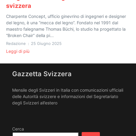
svizzera
Charpente Concept, ufficio ginevrino di ingegneri e designer
del legno, è una “mecca del legno”. Fondato nel 1991 dal
maestro falegname Thomas Büchi, lo studio ha progettato la
“Broken Chair” della pi...
Redazione
25 Giugno 2025
Leggi di più
Gazzetta Svizzera
Mensile degli Svizzeri in Italia con comunicazioni ufficiali
delle Autorità svizzere e informazioni del Segretariato
degli Svizzeri all’estero
Cerca