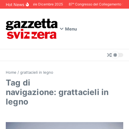
Salta al contenuto
Hot News
Editoriale Dicembre 2025
87° Congresso del Collegamento Svizze
Menu
Home
/
grattacieli in legno
Tag di
navigazione: grattacieli in
legno