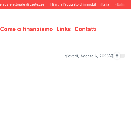
ca elettorale di certezze
I limiti all’acquisto di immobili in Italia
«Italiani in
Come ci finanziamo
Links
Contatti
giovedì, Agosto 6, 2026