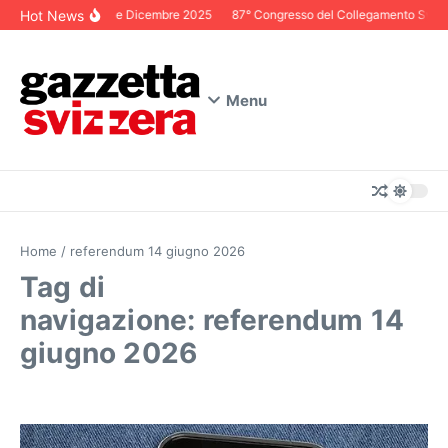
Salta al contenuto
Hot News
Editoriale Dicembre 2025
87° Congresso del Collegamento Svizzer
Menu
Home
/
referendum 14 giugno 2026
Tag di
navigazione: referendum 14
giugno 2026