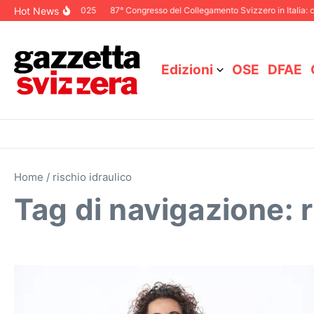
Salta al contenuto
Hot News
itoriale Dicembre 2025
87° Congresso del Collegamento Svizzero in Italia: c
Edizioni
OSE
DFAE
Home
/
rischio idraulico
Tag di navigazione: r