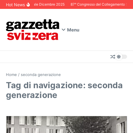
Salta al contenuto
Hot News
Editoriale Dicembre 2025
87° Congresso del Collegamento Svizze
Menu
Home
/
seconda generazione
Tag di navigazione: seconda
generazione