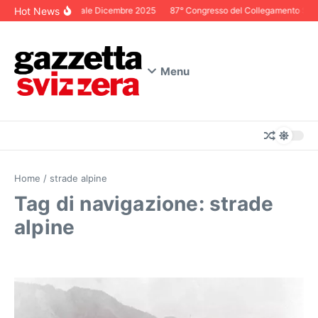
Salta al contenuto
Hot News
Editoriale Dicembre 2025
87° Congresso del Collegamento Svizze
Menu
Home
/
strade alpine
Tag di navigazione: strade
alpine