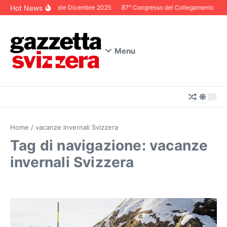
Salta al contenuto
Hot News
Editoriale Dicembre 2025
87° Congresso del Collegamento Svizze
Menu
Home
/
vacanze invernali Svizzera
Tag di navigazione: vacanze
invernali Svizzera