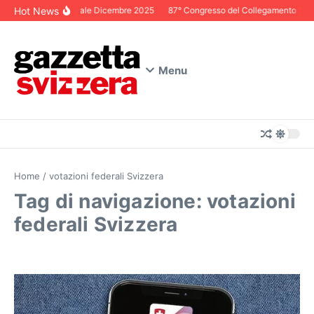
Salta al contenuto
Hot News
Editoriale Dicembre 2025
87° Congresso del Collegamento Svizze
Menu
Home
/
votazioni federali Svizzera
Tag di navigazione: votazioni
federali Svizzera