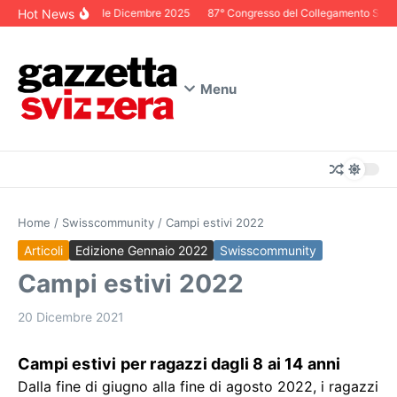
Salta al contenuto
Hot News
Editoriale Dicembre 2025
87° Congresso del Collegamento Svizzer
Menu
Home
/
Swisscommunity
/
Campi estivi 2022
Articoli
Edizione Gennaio 2022
Swisscommunity
Campi estivi 2022
20 Dicembre 2021
Campi estivi per ragazzi dagli 8 ai 14 anni
Dalla fine di giugno alla fine di agosto 2022, i ragazzi