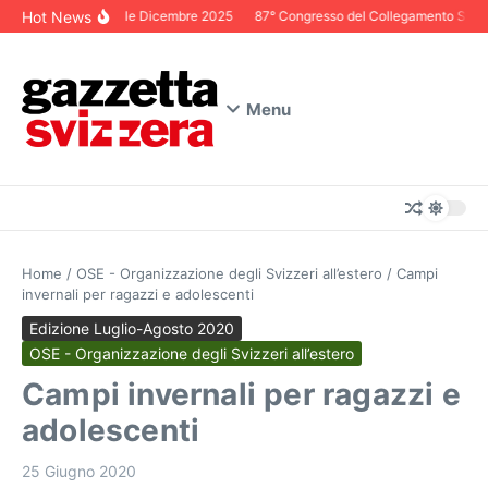
Salta al contenuto
Hot News
Editoriale Dicembre 2025
87° Congresso del Collegamento Svizzer
Menu
Home
/
OSE - Organizzazione degli Svizzeri all’estero
/
Campi
invernali per ragazzi e adolescenti
Edizione Luglio-Agosto 2020
OSE - Organizzazione degli Svizzeri all’estero
Campi invernali per ragazzi e
adolescenti
25 Giugno 2020