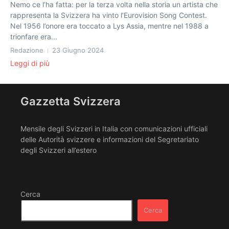
Nemo ce l’ha fatta: per la terza volta nella storia un artista che
rappresenta la Svizzera ha vinto l’Eurovision Song Contest.
Nel 1956 l’onore era toccato a Lys Assia, mentre nel 1988 a
trionfare era...
Redazione
23 Giugno 2024
Leggi di più
Gazzetta Svizzera
Mensile degli Svizzeri in Italia con comunicazioni ufficiali
delle Autorità svizzere e informazioni del Segretariato
degli Svizzeri all’estero
Cerca
Cerca