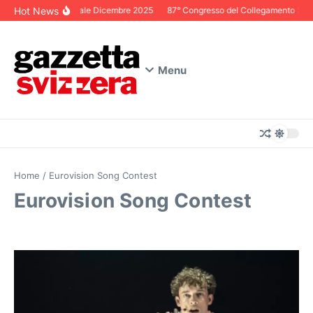
Salta al contenuto
Hot News
Editoriale Dicembre 2025
87° Congresso del Collegamento Svizze
Menu
Home
/
Eurovision Song Contest
Eurovision Song Contest