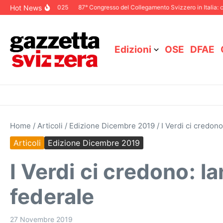
Salta al contenuto
Hot News
toriale Dicembre 2025
87° Congresso del Collegamento Svizzero in Italia: ci 
Edizioni
OSE
DFAE
Home
/
Articoli
/
Edizione Dicembre 2019
/
I Verdi ci credono
Articoli
Edizione Dicembre 2019
I Verdi ci credono: l
federale
27 Novembre 2019