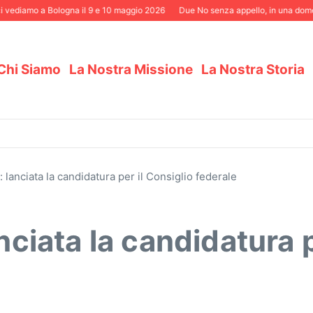
vediamo a Bologna il 9 e 10 maggio 2026
Due No senza appello, in una domenic
Chi Siamo
La Nostra Missione
La Nostra Storia
: lanciata la candidatura per il Consiglio federale
anciata la candidatura p