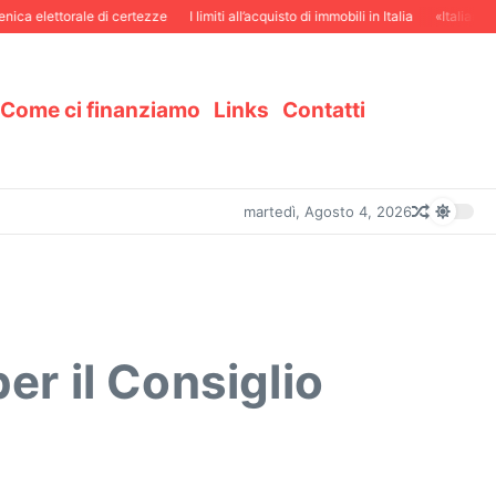
a elettorale di certezze
I limiti all’acquisto di immobili in Italia
«Italiani in 
Come ci finanziamo
Links
Contatti
martedì, Agosto 4, 2026
er il Consiglio