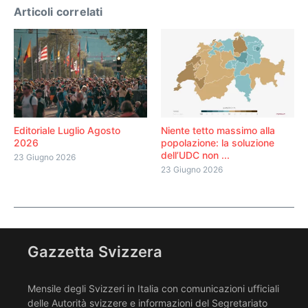
Articoli correlati
Editoriale Luglio Agosto
Niente tetto massimo alla
2026
popolazione: la soluzione
dell’UDC non ...
23 Giugno 2026
23 Giugno 2026
Gazzetta Svizzera
Mensile degli Svizzeri in Italia con comunicazioni ufficiali
delle Autorità svizzere e informazioni del Segretariato