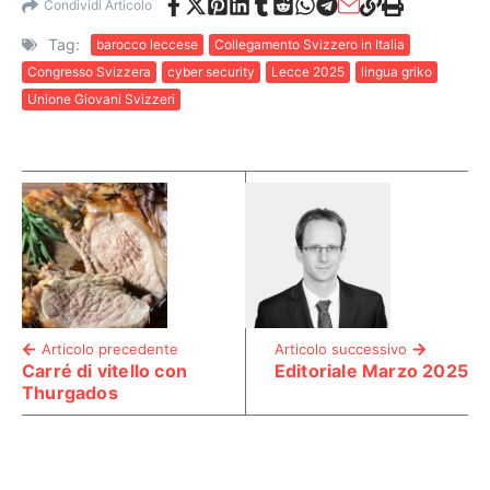
Condividi Articolo
Tag:
barocco leccese
Collegamento Svizzero in Italia
Congresso Svizzera
cyber security
Lecce 2025
lingua griko
Unione Giovani Svizzeri
Articolo precedente
Articolo successivo
Carré di vitello con
Editoriale Marzo 2025
Thurgados