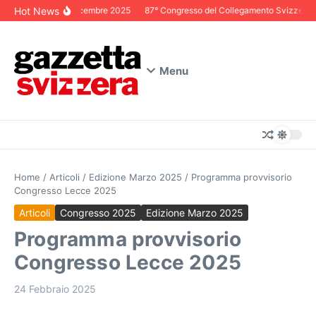
Salta al contenuto
Hot News
Editoriale Dicembre 2025
87° Congresso del Collegamento Svizzero in I
Menu
Home
/
Articoli
/
Edizione Marzo 2025
/
Programma provvisorio
Congresso Lecce 2025
Articoli
Congresso 2025
Edizione Marzo 2025
Programma provvisorio
Congresso Lecce 2025
24 Febbraio 2025