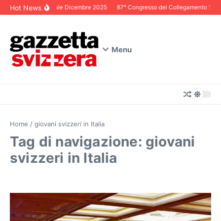
Salta al contenuto
Hot News
Editoriale Dicembre 2025
87° Congresso del Collegamento Svizze
Menu
Home
/
giovani svizzeri in Italia
Tag di navigazione: giovani
svizzeri in Italia