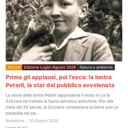
Articoli
Edizione Luglio-Agosto 2026
Natura e ambiente
Prima gli applausi, poi l’esca: la lontra
Peterli, la star del pubblico avvelenata
La storia della lontra Peterli rappresenta il modo in cui la
Svizzera ha trattato la fauna selvatica autoctona: fino alla
metà del XX secolo, la Svizzera considerava la lontra solo un
parassita dei pe...
Redazione
20 Giugno 2026
Leggi di più