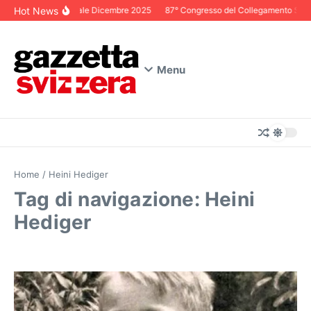
Salta al contenuto
Hot News
Editoriale Dicembre 2025
87° Congresso del Collegamento Svizze
Menu
Home
/
Heini Hediger
Tag di navigazione: Heini
Hediger