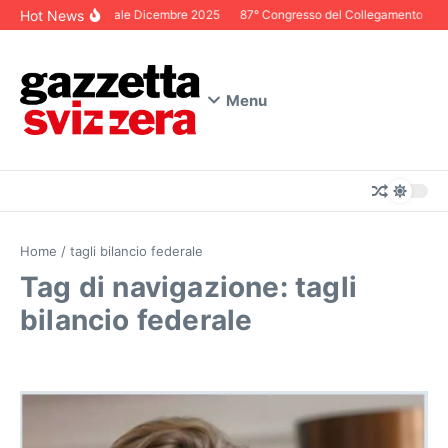
Salta al contenuto
Hot News
Editoriale Dicembre 2025
87° Congresso del Collegamento Svizze
Menu
Home
/
tagli bilancio federale
Tag di navigazione: tagli
bilancio federale