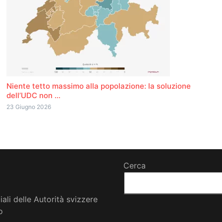
Niente tetto massimo alla popolazione: la soluzione
dell’UDC non ...
23 Giugno 2026
Cerca
iali delle Autorità svizzere
o