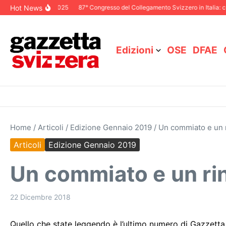
Salta al contenuto
Hot News
oriale Dicembre 2025
87° Congresso del Collegamento Svizzero in Italia: ci 
Edizioni
OSE
DFAE
Home
/
Articoli
/
Edizione Gennaio 2019
/
Un commiato e un 
Articoli
Edizione Gennaio 2019
Un commiato e un ri
22 Dicembre 2018
Quello che state leggendo è l’ultimo numero di Gazzetta 