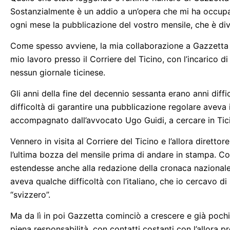
Sostanzialmente è un addio a un’opera che mi ha occupato
ogni mese la pubblicazione del vostro mensile, che è di
Come spesso avviene, la mia collaborazione a Gazzetta è 
mio lavoro presso il Corriere del Ticino, con l’incarico 
nessun giornale ticinese.
Gli anni della fine del decennio sessanta erano anni diffi
difficoltà di garantire una pubblicazione regolare aveva 
accompagnato dall’avvocato Ugo Guidi, a cercare in Ticin
Vennero in visita al Corriere del Ticino e l’allora dirett
l’ultima bozza del mensile prima di andare in stampa. Cos
estendesse anche alla redazione della cronaca nazionale 
aveva qualche difficoltà con l’italiano, che io cercavo d
“svizzero”.
Ma da lì in poi Gazzetta cominciò a crescere e già pochi
piena responsabilità, con contatti costanti con l’allora