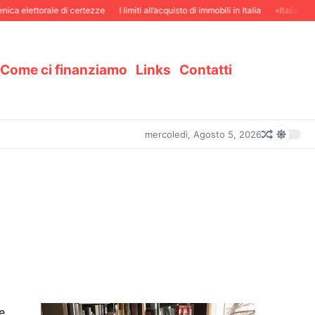
 elettorale di certezze
I limiti all’acquisto di immobili in Italia
«Italiani in S
Come ci finanziamo
Links
Contatti
mercoledì, Agosto 5, 2026
e.