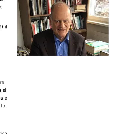
re
) il
re
 si
ma e
ato
rica