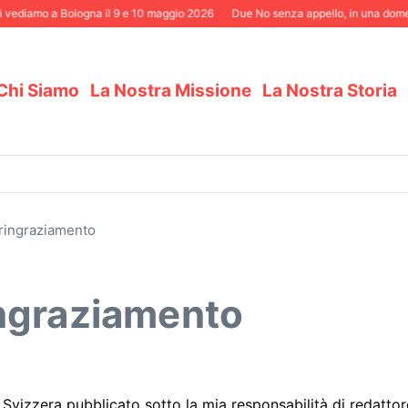
vediamo a Bologna il 9 e 10 maggio 2026
Due No senza appello, in una domenica
Chi Siamo
La Nostra Missione
La Nostra Storia
ringraziamento
ngraziamento
Svizzera pubblicato sotto la mia responsabilità di redattor