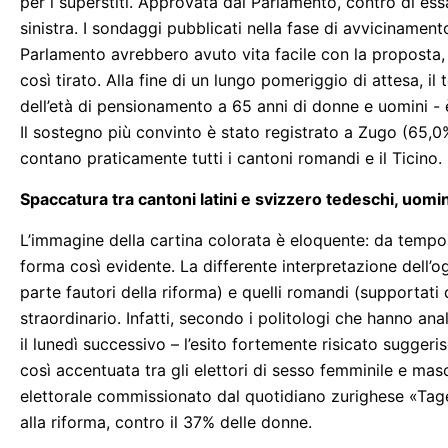
per i superstiti. Approvata dal Parlamento, contro di ess
sinistra. I sondaggi pubblicati nella fase di avvicinamen
Parlamento avrebbero avuto vita facile con la proposta,
così tirato. Alla fine di un lungo pomeriggio di attesa, 
dell’età di pensionamento a 65 anni di donne e uomini - 
Il sostegno più convinto è stato registrato a Zugo (65,0%)
contano praticamente tutti i cantoni romandi e il Ticino.
Spaccatura tra cantoni latini e svizzero tedeschi, uomi
L’immagine della cartina colorata è eloquente: da tempo 
forma così evidente. La differente interpretazione dell’og
parte fautori della riforma) e quelli romandi (supportati
straordinario. Infatti, secondo i politologi che hanno ana
il lunedì successivo – l’esito fortemente risicato sugge
così accentuata tra gli elettori di sesso femminile e m
elettorale commissionato dal quotidiano zurighese «Tage
alla riforma, contro il 37% delle donne.