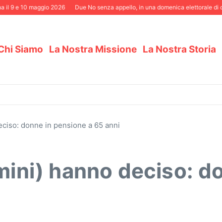
 e 10 maggio 2026
Due No senza appello, in una domenica elettorale di certez
Chi Siamo
La Nostra Missione
La Nostra Storia
eciso: donne in pensione a 65 anni
omini) hanno deciso: d