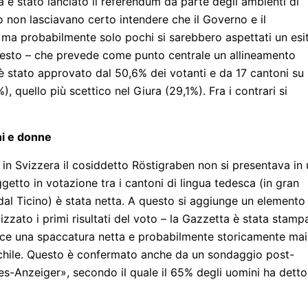
a è stato lanciato il referendum da parte degli ambienti di
to non lasciavano certo intendere che il Governo e il
 ma probabilmente solo pochi si sarebbero aspettati un esi
il testo – che prevede come punto centrale un allineamento
è stato approvato dal 50,6% dei votanti e da 17 cantoni su
, quello più scettico nel Giura (29,1%). Fra i contrari si
ni e donne
in Svizzera il cosiddetto Röstigraben non si presentava in
getto in votazione tra i cantoni di lingua tedesca (in gran
 dal Ticino) è stata netta. A questo si aggiunge un elemento
lizzato i primi risultati del voto – la Gazzetta è stata stamp
risce una spaccatura netta e probabilmente storicamente mai
aschile. Questo è confermato anche da un sondaggio post-
s-Anzeiger», secondo il quale il 65% degli uomini ha detto