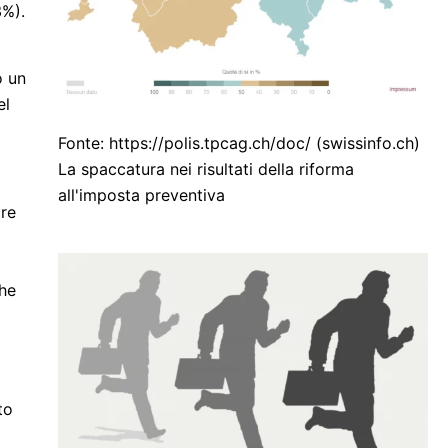
3%).
o un
el
Fonte: https://polis.tpcag.ch/doc/ (swissinfo.ch)
La spaccatura nei risultati della riforma
all'imposta preventiva
pre
che
to