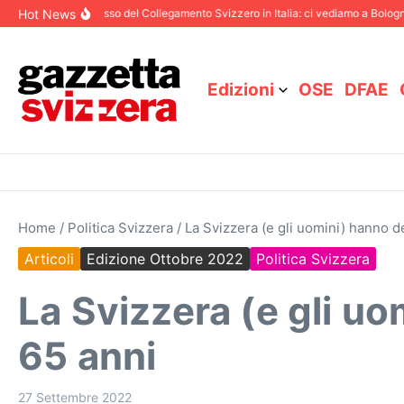
Salta al contenuto
Hot News
87° Congresso del Collegamento Svizzero in Italia: ci vediamo a Bologna il 9
Edizioni
OSE
DFAE
Home
/
Politica Svizzera
/
La Svizzera (e gli uomini) hanno d
Articoli
Edizione Ottobre 2022
Politica Svizzera
La Svizzera (e gli u
65 anni
27 Settembre 2022