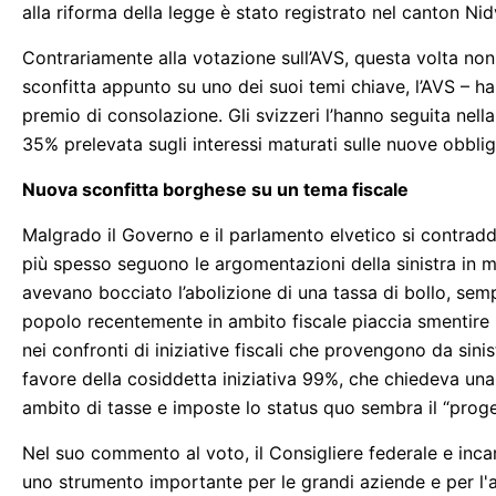
alla riforma della legge è stato registrato nel canton Ni
Contrariamente alla votazione sull’AVS, questa volta non 
sconfitta appunto su uno dei suoi temi chiave, l’AVS – 
premio di consolazione. Gli svizzeri l’hanno seguita nell
35% prelevata sugli interessi maturati sulle nuove obbli
Nuova sconfitta borghese su un tema fiscale
Malgrado il Governo e il parlamento elvetico si contradd
più spesso seguono le argomentazioni della sinistra in mate
avevano bocciato l’abolizione di una tassa di bollo, sem
popolo recentemente in ambito fiscale piaccia smentire i
nei confronti di iniziative fiscali che provengono da sini
favore della cosiddetta iniziativa 99%, che chiedeva una
ambito di tasse e imposte lo status quo sembra il “prog
Nel suo commento al voto, il Consigliere federale e inca
uno strumento importante per le grandi aziende e per l'a