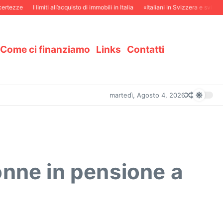
ze
I limiti all’acquisto di immobili in Italia
«Italiani in Svizzera e svizzeri in It
Come ci finanziamo
Links
Contatti
martedì, Agosto 4, 2026
onne in pensione a