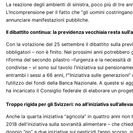
La reazione degli ambienti di sinistra, poco più di tre a
L’incomprensione per il fatto che “gli uomini costringan
annunciare manifestazioni pubbliche.
Il dibattito continua: la previdenza vecchiaia resta sull’
Con la votazione del 25 settembre il dibattito sulla pre
obbligatori – non è finito. Nei prossimi anni potrebbero g
riforma del secondo pilastro –l’urgenza e la necessità di
condivise – vi sono sul tavolo l’iniziativa sul pensiona
entrambi i sessi a 66 anni, l’”Iniziativa sulle generazioni
l’utilizzo dei fondi della Banca Nazionale. A queste si ag
ha incaricato il Consiglio federale di elaborare un proget
Troppo rigida per gli Svizzeri: no all’iniziativa sull’all
Anche la quarta iniziativa “agricola” in quattro anni no
2018 dell'iniziativa sulla sovranità alimentare – che chi
doppio “no” a due iniziative sui pesticidi l’anno scorso, gl