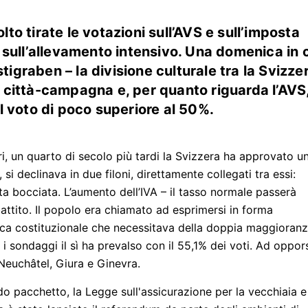
o tirate le votazioni sull’AVS e sull’imposta
 sull’allevamento intensivo. Una domenica in 
stigraben – la divisione culturale tra la Svizze
 città-campagna e, per quanto riguarda l’AVS
l voto di poco superiore al 50%.
, un quarto di secolo più tardi la Svizzera ha approvato u
si declinava in due filoni, direttamente collegati tra essi:
ta bocciata. L’aumento dell’IVA – il tasso normale passerà
battito. Il popolo era chiamato ad esprimersi in forma
ica costituzionale che necessitava della doppia maggioran
i sondaggi il sì ha prevalso con il 55,1% dei voti. Ad oppor
Neuchâtel, Giura e Ginevra.
o pacchetto, la Legge sull'assicurazione per la vecchiaia e