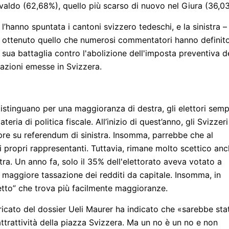
dvaldo (62,68%), quello più scarso di nuovo nel Giura (36,0
l’hanno spuntata i cantoni svizzero tedeschi, e la sinistra –
ha ottenuto quello che numerosi commentatori hanno definit
a sua battaglia contro l'abolizione dell'imposta preventiva d
gazioni emesse in Svizzera.
istinguano per una maggioranza di destra, gli elettori sem
ria di politica fiscale. All’inizio di quest’anno, gli Svizzeri
pre su referendum di sinistra. Insomma, parrebbe che al
 propri rappresentanti. Tuttavia, rimane molto scettico an
stra. Un anno fa, solo il 35% dell'elettorato aveva votato a
 maggiore tassazione dei redditi da capitale. Insomma, in
etto” che trova più facilmente maggioranze.
ricato del dossier Ueli Maurer ha indicato che «sarebbe sta
ttrattività della piazza Svizzera. Ma un no è un no e non