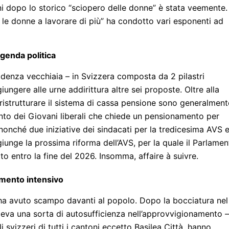
nni dopo lo storico “sciopero delle donne” è stata veemente.
o le donne a lavorare di più” ha condotto vari esponenti ad
agenda politica
videnza vecchiaia – in Svizzera composta da 2 pilastri
iungere alle urne addirittura altre sei proposte. Oltre alla
 ristrutturare il sistema di cassa pensione sono generalment
mento dei Giovani liberali che chiede un pensionamento per
” nonché due iniziative dei sindacati per la tredicesima AVS 
giunge la prossima riforma dell’AVS, per la quale il Parlame
to entro la fine del 2026. Insomma, affaire à suivre.
evamento intensivo
n ha avuto scampo davanti al popolo. Dopo la bocciatura nel
edeva una sorta di autosufficienza nell’approvvigionamento –e
i svizzeri di tutti i cantoni eccetto Basilea Città, hanno