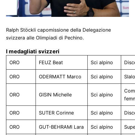
Ralph Stöckli capomissione della Delegazione
svizzera alle Olimpiadi di Pechino.
I medagliati svizzeri
ORO
FEUZ Beat
Sci alpino
Disc
ORO
ODERMATT Marco
Sci alpino
Slal
Comb
ORO
GISIN Michelle
Sci alpino
femm
ORO
SUTER Corinne
Sci alpino
Disc
ORO
GUT-BEHRAMI Lara
Sci alpino
Supe