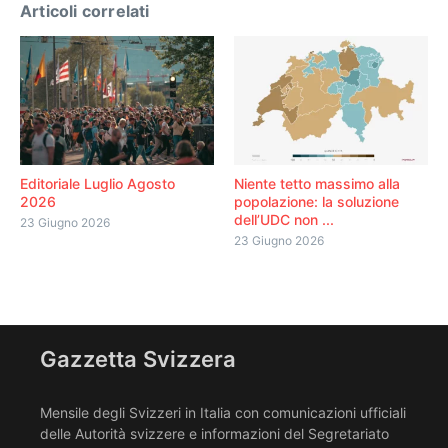
Articoli correlati
Editoriale Luglio Agosto
Niente tetto massimo alla
2026
popolazione: la soluzione
dell’UDC non ...
23 Giugno 2026
23 Giugno 2026
Gazzetta Svizzera
Mensile degli Svizzeri in Italia con comunicazioni ufficiali
delle Autorità svizzere e informazioni del Segretariato