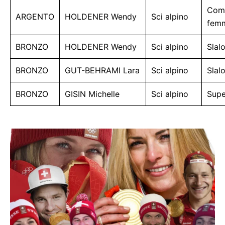
Comb
ARGENTO
HOLDENER Wendy
Sci alpino
femm
BRONZO
HOLDENER Wendy
Sci alpino
Slal
BRONZO
GUT-BEHRAMI Lara
Sci alpino
Slal
BRONZO
GISIN Michelle
Sci alpino
Supe