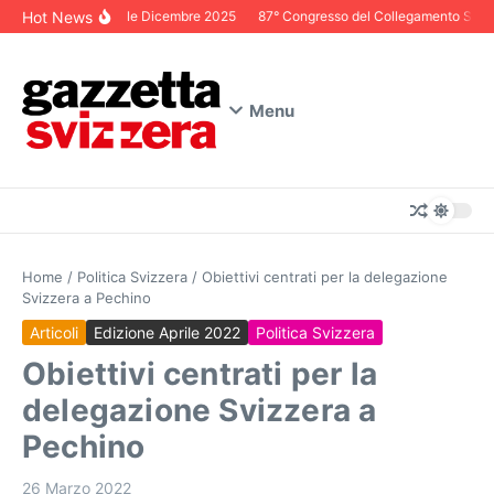
Salta al contenuto
Hot News
Editoriale Dicembre 2025
87° Congresso del Collegamento Svizzer
Menu
Home
/
Politica Svizzera
/
Obiettivi centrati per la delegazione
Svizzera a Pechino
Articoli
Edizione Aprile 2022
Politica Svizzera
Obiettivi centrati per la
delegazione Svizzera a
Pechino
26 Marzo 2022