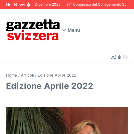
Salta al contenuto
Hot News
Editoriale Dicembre 2025
87° Congresso del Collegamento Svizzero in
Menu
Home
/
Articoli
/
Edizione Aprile 2022
Edizione Aprile 2022