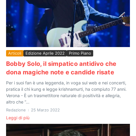
Articoli
Edizione Aprile 2022
Primo Piano
Bobby Solo, il simpatico antidivo che
dona magiche note e candide risate
Per i suoi fan è una leggenda, in voga sul web e nei concerti,
pratica il chi kung e legge krishnamurti, ha compiuto 77 anni.
Verona - È un trasmettitore naturale di positività e allegria,
altro che “...
Redazione
25 Marzo 2022
Leggi di più