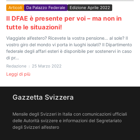
Articoli
Da Palazzo Federale
Edizione Aprile 2022
Il DFAE è presente per voi – ma non in
tutte le situazioni!
Viaggiate all’estero? Ricevete la vostra pensione… al sole? Il
vostro giro del mondo vi porta in luoghi isolati? Il Dipartimento
federale degli affari esteri è disponibile per sostenervi in caso
di pr...
Redazione
25 Marzo 2022
Leggi di più
Gazzetta Svizzera
Mensile degli Svizzeri in Italia con comunicazioni ufficiali
delle Autorità svizzere e informazioni del Segretariato
degli Svizzeri all’estero