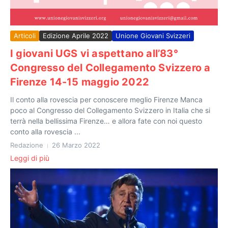
Articoli
Edizione Aprile 2022
Unione Giovani Svizzeri
I giovani UGS vi aspettano all’83°
Congresso del Collegamento Svizzero a
Firenze 14-15 maggio 2022
Il conto alla rovescia per conoscere meglio Firenze Manca
poco al Congresso del Collegamento Svizzero in Italia che si
terrà nella bellissima Firenze… e allora fate con noi questo
conto alla rovescia ...
Redazione
26 Marzo 2022
Leggi di più