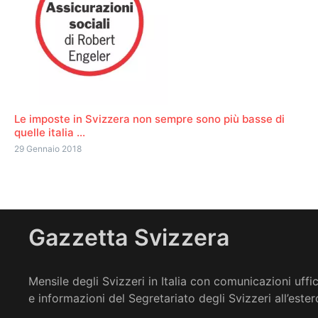
Le imposte in Svizzera non sempre sono più basse di
quelle italia ...
29 Gennaio 2018
Gazzetta Svizzera
Mensile degli Svizzeri in Italia con comunicazioni uffic
e informazioni del Segretariato degli Svizzeri all’ester