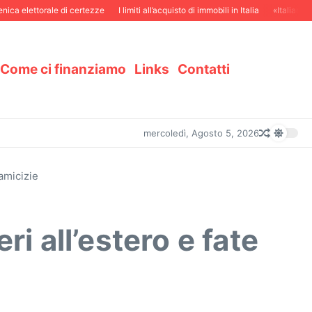
 elettorale di certezze
I limiti all’acquisto di immobili in Italia
«Italiani in S
Come ci finanziamo
Links
Contatti
mercoledì, Agosto 5, 2026
 amicizie
ri all’estero e fate