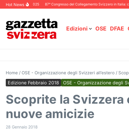
Salta al contenuto
Hot News
oriale Dicembre 2025
87° Congresso del Collegamento Svizzero in Italia: ci v
Edizioni
OSE
DFAE
Home
/
OSE - Organizzazione degli Svizzeri all’estero
/
Scopr
Edizione Febbraio 2018
OSE - Organizzazione degli Svi
Scoprite la Svizzera c
nuove amicizie
28 Gennaio 2018