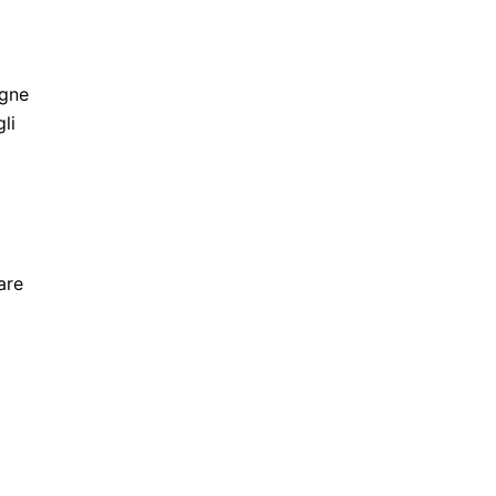
agne
li
are