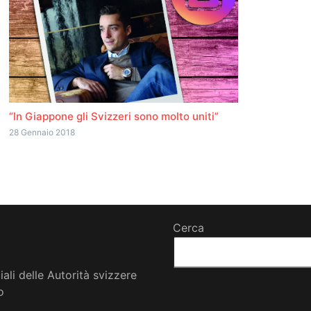
“In Giappone gli Svizzeri sono molto uniti”
28 Gennaio 2018
Cerca
iali delle Autorità svizzere
o